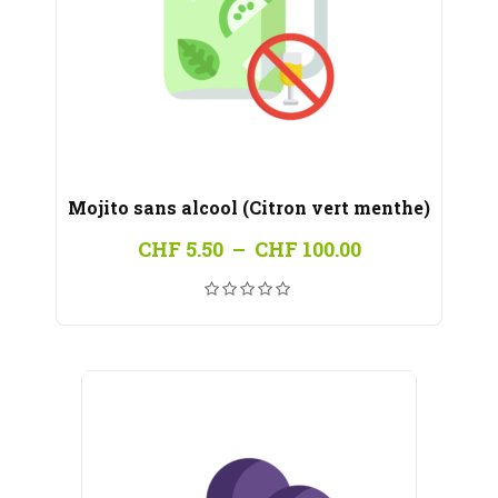
Mojito sans alcool (Citron vert menthe)
Plage
CHF
5.50
–
CHF
100.00
de
prix :
CHF 5.50
à
CHF 100.00