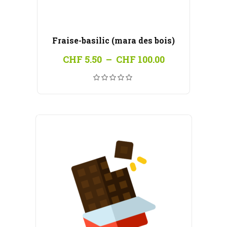
Fraise-basilic (mara des bois)
Plage
CHF
5.50
–
CHF
100.00
de
prix :
CHF 5.50
à
CHF 100.00