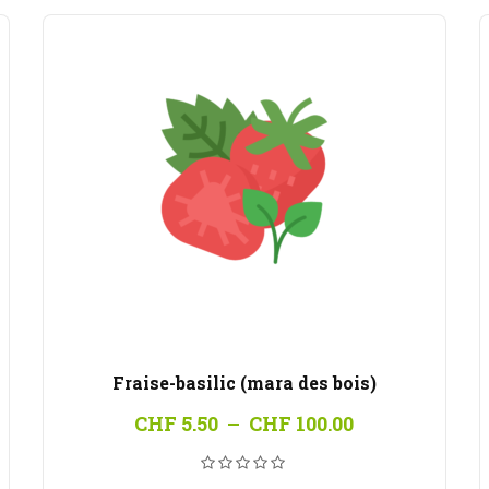
Fraise-basilic (mara des bois)
Plage
CHF
5.50
–
CHF
100.00
de
prix :
0
CHF 5.50