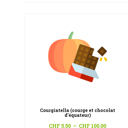
à
CHF 100
Courgiatella (courge et chocolat
d’équateur)
Plage
CHF
5.50
–
CHF
100.00