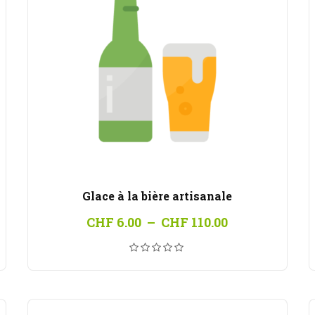
Glace à la bière artisanale
Plage
CHF
6.00
–
CHF
110.00
de
prix :
00
CHF 6.00
à
00
CHF 110.00