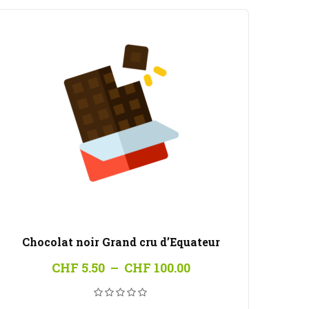
Chocolat noir Grand cru d’Equateur
Plage
CHF
5.50
–
CHF
100.00
de
prix :
CHF 5.50