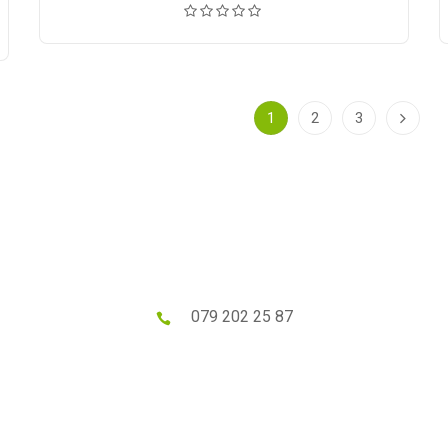
prix :
CHF 5.50
0
à
CHF 100.00
.00
1
2
3
079 202 25 87