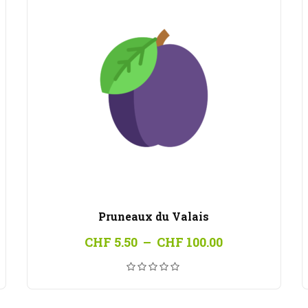
Pruneaux du Valais
Plage
CHF
5.50
–
CHF
100.00
de
prix :
0
CHF 5.50
à
00
CHF 100.00