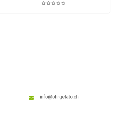
prix :
CHF 5.50
à
CHF 100.00
info@oh-gelato.ch