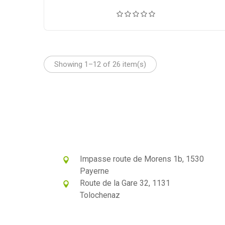
de
prix :
CHF 5.5
à
CHF 100
Showing 1–12 of 26 item(s)
Impasse route de Morens 1b, 1530
Payerne
Route de la Gare 32, 1131
Tolochenaz