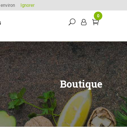
 environ
Ignorer
0
S
Boutique