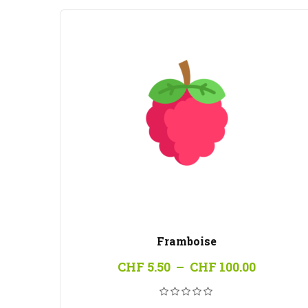
Framboise
Plage
CHF
5.50
–
CHF
100.00
de
prix :
CHF 5.5