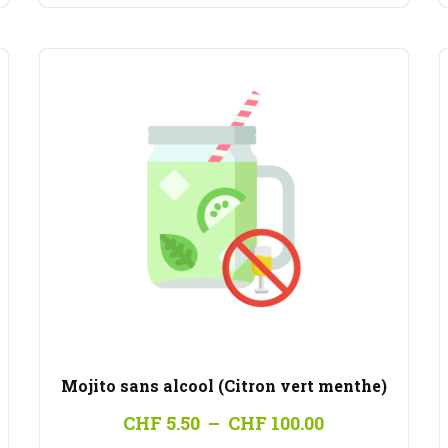
à
.00
CHF 100.00
Mojito sans alcool (Citron vert menthe)
Plage
CHF
5.50
–
CHF
100.00
de