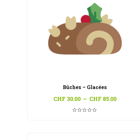
Bûches – Glacées
Plage
CHF
30.00
–
CHF
85.00
de
prix :
CHF 30.
à
CHF 85.