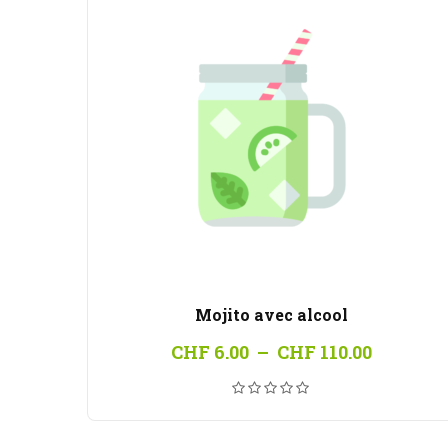
Mojito avec alcool
Plage
CHF
6.00
–
CHF
110.00
de
prix :
CHF 6.0
à
CHF 110.