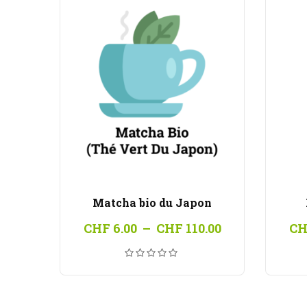
Matcha bio du Japon
Plage
CHF
6.00
–
CHF
110.00
CH
de
prix :
CHF 6.00
à
CHF 110.00