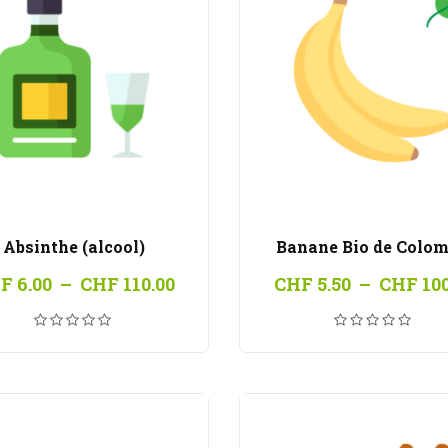
Absinthe (alcool)
Banane Bio de Colom
Plage
F
6.00
–
CHF
110.00
CHF
5.50
–
CHF
100
de
prix :
CHF 6.00
à
CHF 110.00