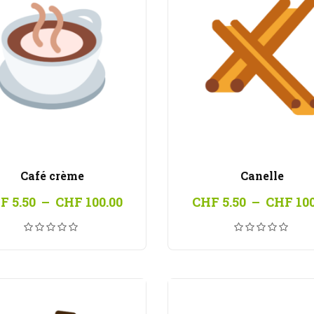
Café crème
Canelle
Plage
F
5.50
–
CHF
100.00
CHF
5.50
–
CHF
100
de
prix :
CHF 5.50
à
CHF 100.00