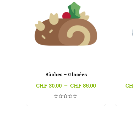
Bûches – Glacées
Plage
CHF
30.00
–
CHF
85.00
CH
de
prix :
CHF 30.00
à
CHF 85.00