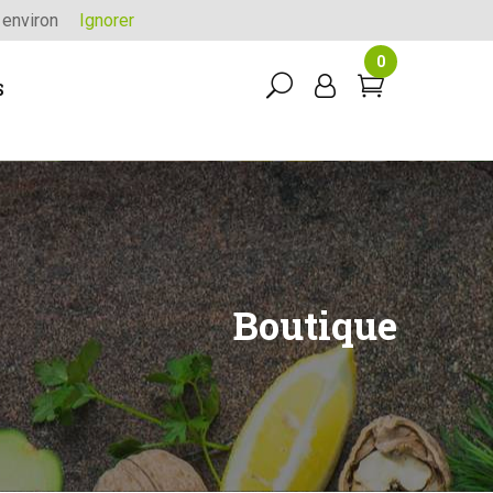
 environ
Ignorer
0
S
Boutique