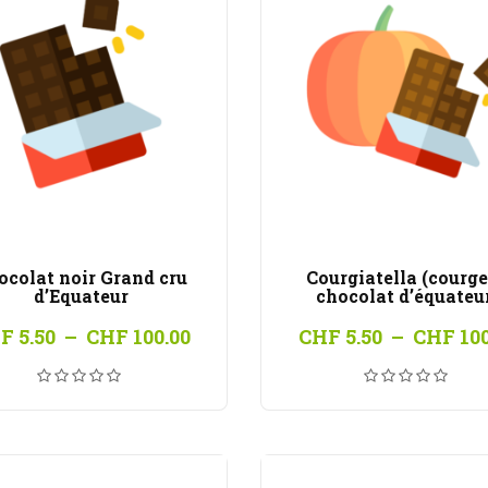
ocolat noir Grand cru
Courgiatella (courge
d’Equateur
chocolat d’équateu
Plage
F
5.50
–
CHF
100.00
CHF
5.50
–
CHF
100
de
prix :
CHF 5.50
à
CHF 100.00