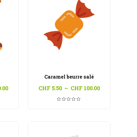
Caramel beurre salé
Plage
Plage
.00
CHF
5.50
–
CHF
100.00
de
de
prix :
prix :
CHF 5.50
CHF 5.50
à
à
CHF 100.00
CHF 100.00