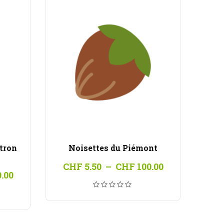
itron
Noisettes du Piémont
Plage
CHF
5.50
–
CHF
100.00
Plage
.00
de
de
prix :
prix :
CHF 5.50
CHF 5.50
à
à
CHF 100.00
CHF 100.00