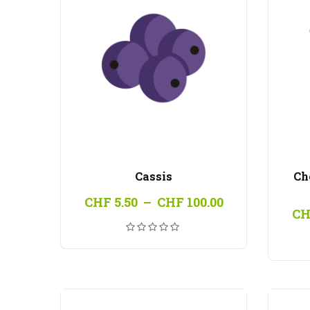
Cassis
Ch
Plage
CHF
5.50
–
CHF
100.00
de
CH
prix :
CHF 5.50
à
CHF 100.00