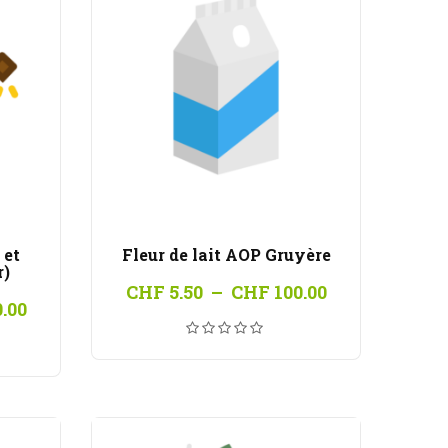
 et
Fleur de lait AOP Gruyère
r)
Plage
CHF
5.50
–
CHF
100.00
Plage
.00
de
de
prix :
prix :
CHF 5.50
CHF 5.50
à
à
CHF 100.00
CHF 100.00