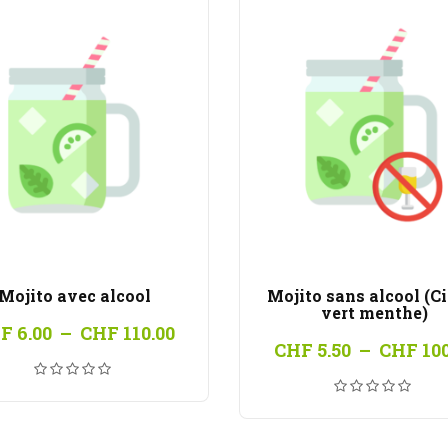
Mojito avec alcool
Mojito sans alcool (C
vert menthe)
Plage
F
6.00
–
CHF
110.00
de
CHF
5.50
–
CHF
100
prix :
CHF 6.00
à
CHF 110.00