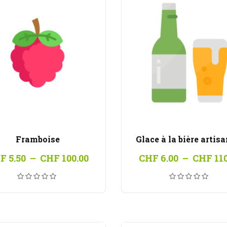
Framboise
Glace à la bière artis
Plage
F
5.50
–
CHF
100.00
CHF
6.00
–
CHF
110
de
prix :
CHF 5.50
à
CHF 100.00