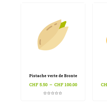
Pistache verte de Bronte
Plage
CHF
5.50
–
CHF
100.00
CH
de
prix :
CHF 5.50
à
CHF 100.00