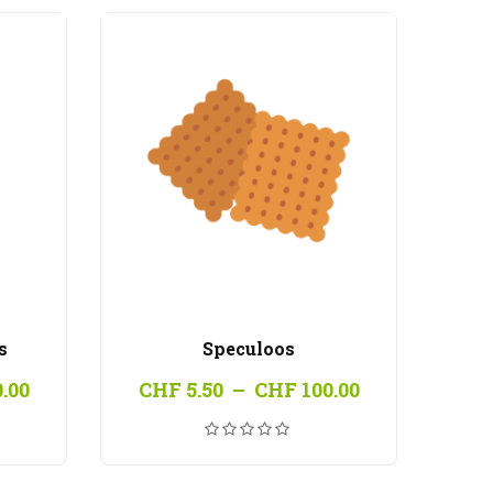
s
Speculoos
Plage
Plage
.00
CHF
5.50
–
CHF
100.00
de
de
prix :
prix :
CHF 5.50
CHF 5.50
à
à
CHF 100.00
CHF 100.00