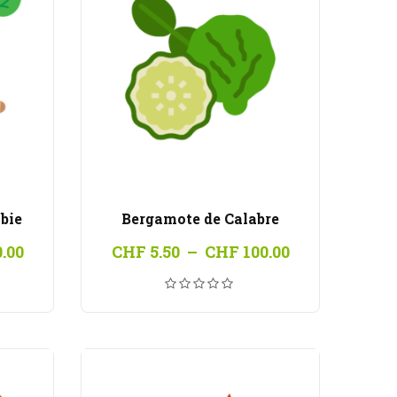
bie
Bergamote de Calabre
Plage
Plage
.00
CHF
5.50
–
CHF
100.00
de
de
prix :
prix :
CHF 5.50
CHF 5.50
à
à
CHF 100.00
CHF 100.00