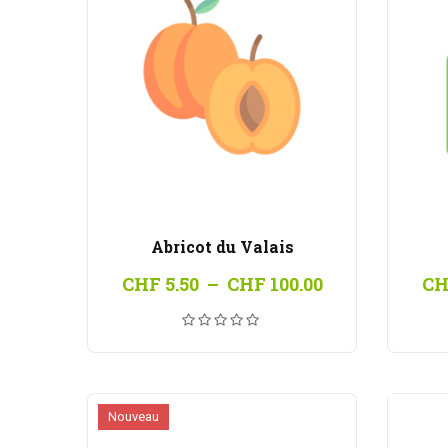
Abricot du Valais
Plage
CHF
5.50
–
CHF
100.00
CH
de
prix :
CHF 5.50
à
CHF 100.00
Nouveau