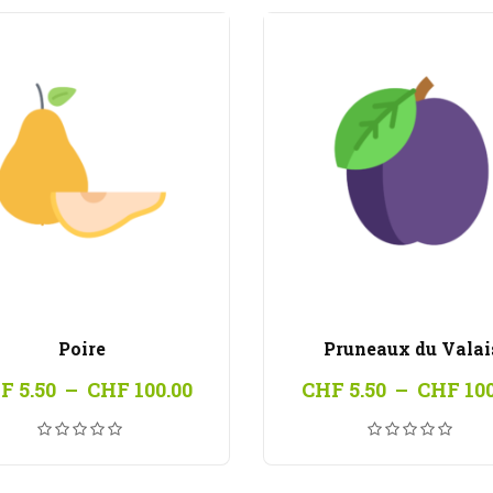
Poire
Pruneaux du Valai
Plage
F
5.50
–
CHF
100.00
CHF
5.50
–
CHF
100
de
prix :
CHF 5.50
à
CHF 100.00