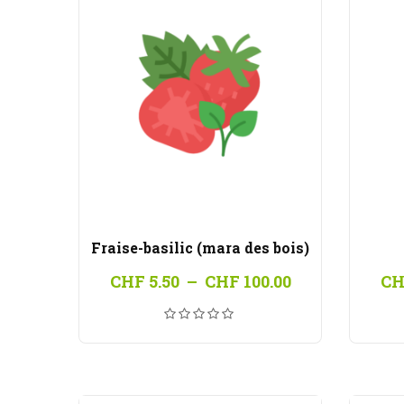
Fraise-basilic (mara des bois)
Plage
CHF
5.50
–
CHF
100.00
CH
de
prix :
CHF 5.50
à
CHF 100.00