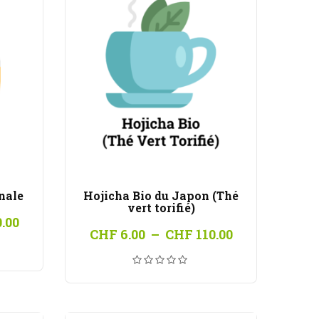
anale
Hojicha Bio du Japon (Thé
vert torifié)
Plage
.00
Plage
de
CHF
6.00
–
CHF
110.00
de
prix :
prix :
CHF 6.00
CHF 6.00
à
à
CHF 110.00
CHF 110.00