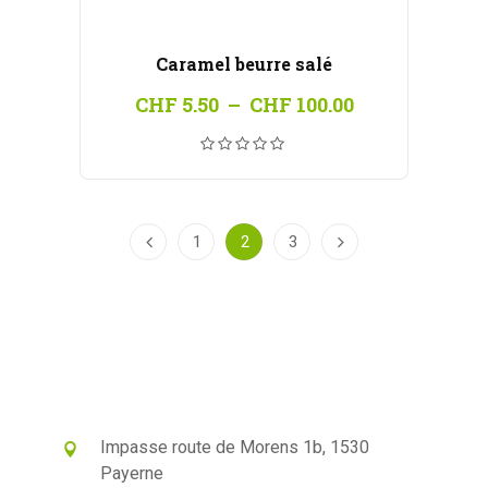
Caramel beurre salé
Plage
CHF
5.50
–
CHF
100.00
de
prix :
CHF 5.50
à
CHF 100.00
1
2
3
Impasse route de Morens 1b, 1530
Payerne