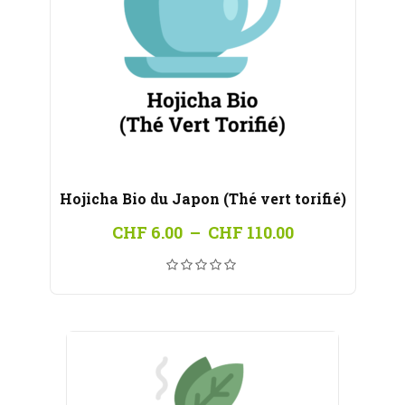
Hojicha Bio du Japon (Thé vert torifié)
Plage
CHF
6.00
–
CHF
110.00
de
prix :
CHF 6.00
à
CHF 110.00