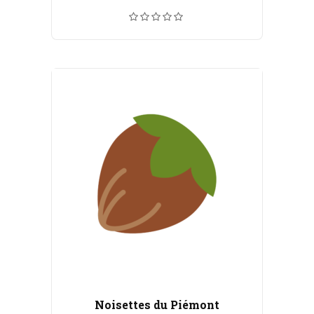
de
prix :
CHF 5.50
à
CHF 100.00
Noisettes du Piémont