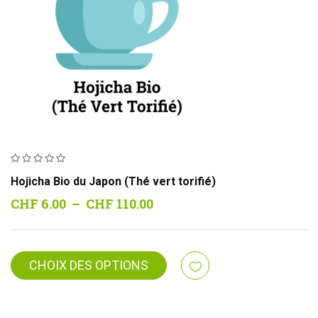
Hojicha Bio du Japon (Thé vert torifié)
Plage
CHF
6.00
–
CHF
110.00
de
prix :
CHF 6.00
CHOIX DES OPTIONS
à
CHF 110.00