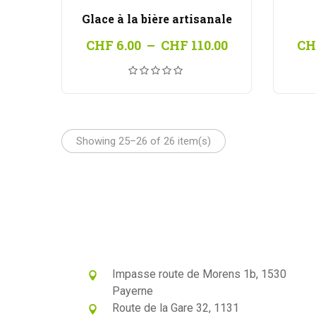
Glace à la bière artisanale
Plage
CHF
6.00
–
CHF
110.00
CH
de
prix :
CHF 6.00
à
CHF 110.00
Showing 25–26 of 26 item(s)
Impasse route de Morens 1b, 1530
Payerne
Route de la Gare 32, 1131