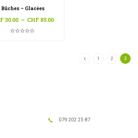
Bûches – Glacées
Plage
F
30.00
–
CHF
85.00
de
prix :
CHF 30.00
à
CHF 85.00
1
2
3
079 202 25 87