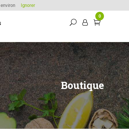
 environ
Ignorer
0
S
Boutique