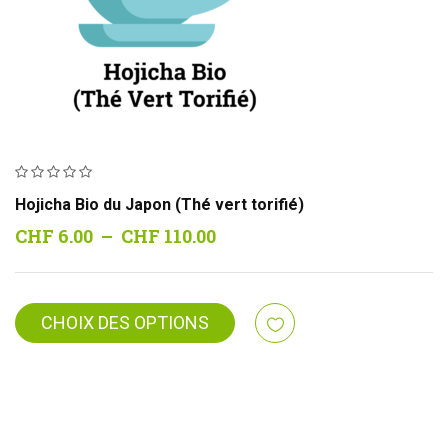
Hojicha Bio du Japon (Thé vert torifié)
Plage
CHF
6.00
–
CHF
110.00
de
prix :
CHF 6.00
CHOIX DES OPTIONS
à
CHF 110.00