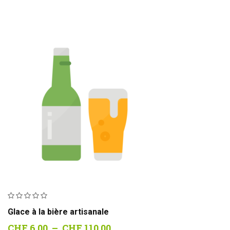
Glace à la bière artisanale
Plage
CHF
6.00
–
CHF
110.00