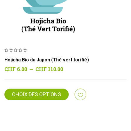
Hojicha Bio du Japon (Thé vert torifié)
Plage
CHF
6.00
–
CHF
110.00
de
prix :
CHF 6.00
CHOIX DES OPTIONS
à
CHF 110.00