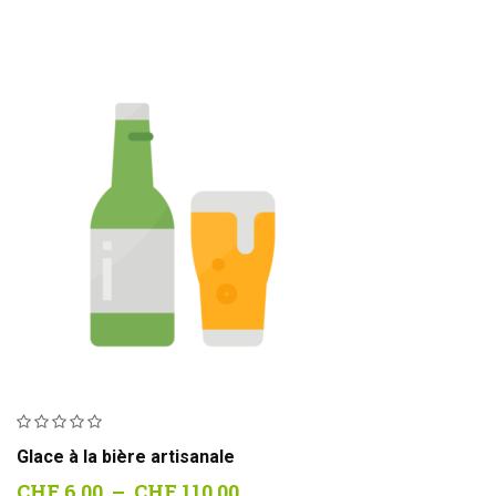
Glace à la bière artisanale
Plage
CHF
6.00
–
CHF
110.00