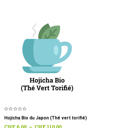
Hojicha Bio du Japon (Thé vert torifié)
Plage
CHF
6.00
–
CHF
110.00