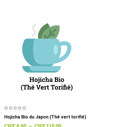
Hojicha Bio du Japon (Thé vert torifié)
Plage
CHF
6.00
–
CHF
110.00