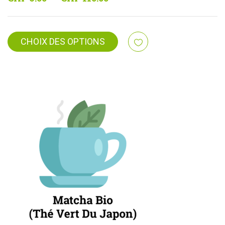
de
prix :
CHF 6.00
CHOIX DES OPTIONS
à
CHF 110.00