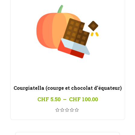
Courgiatella (courge et chocolat d’équateur)
Plage
CHF
5.50
–
CHF
100.00
de
prix :
CHF 5.50
à
CHF 100.00