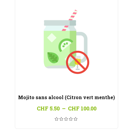
Mojito sans alcool (Citron vert menthe)
Plage
CHF
5.50
–
CHF
100.00
de
prix :
CHF 5.50
à