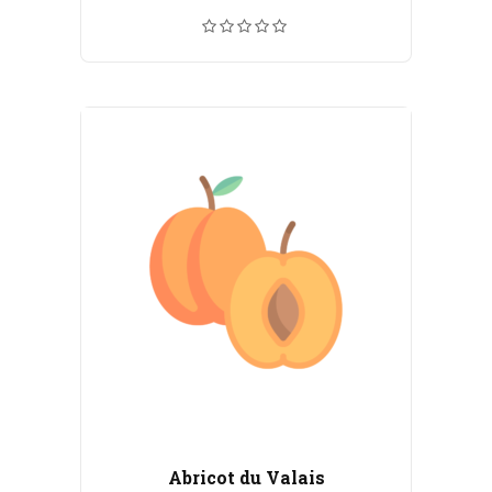
de
prix :
CHF 5.50
à
CHF 100.00
Abricot du Valais