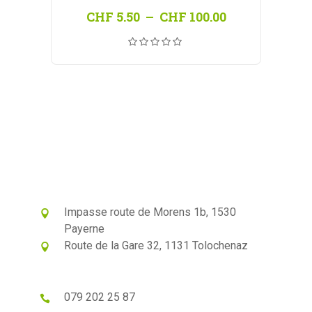
Plage
CHF
5.50
–
CHF
100.00
de
prix :
CHF 5.50
à
CHF 100.00
Impasse route de Morens 1b, 1530
Payerne
Route de la Gare 32, 1131 Tolochenaz
079 202 25 87