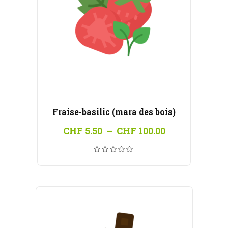
Fraise-basilic (mara des bois)
Plage
CHF
5.50
–
CHF
100.00
de
prix :
CHF 5.50
à
CHF 100.00