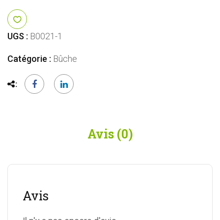
Bûches
-
Glacées
UGS :
B0021-1
Catégorie :
Bûche
Avis (0)
Avis