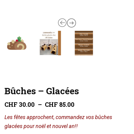
Bûches – Glacées
Plage
CHF
30.00
–
CHF
85.00
de
prix :
Les fêtes approchent, commandez vos bûches
CHF 30.00
glacées pour noël et nouvel an!!
à