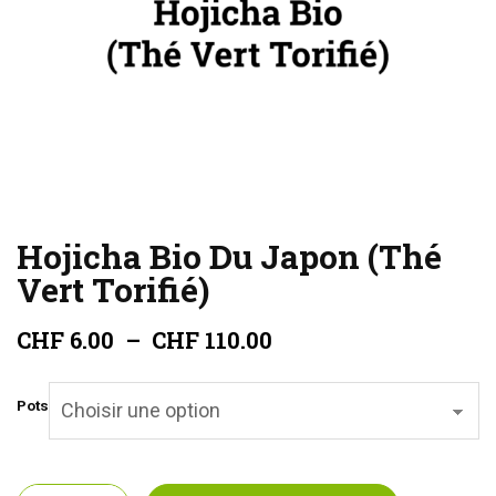
Hojicha Bio Du Japon (Thé
Vert Torifié)
Plage
CHF
6.00
–
CHF
110.00
de
prix :
CHF 6.00
Pots
à
CHF 110.00