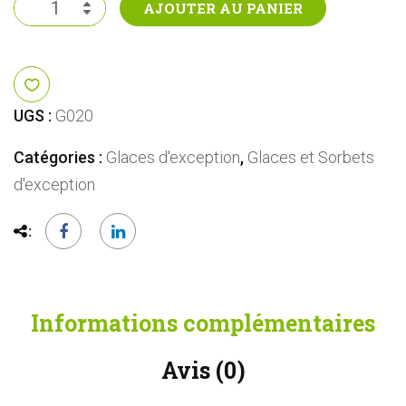
quantité
AJOUTER AU PANIER
de
Hojicha
Bio
du
UGS :
G020
Japon
Catégories :
Glaces d'exception
,
Glaces et Sorbets
(Thé
d'exception
vert
torifié)
Informations complémentaires
Avis (0)