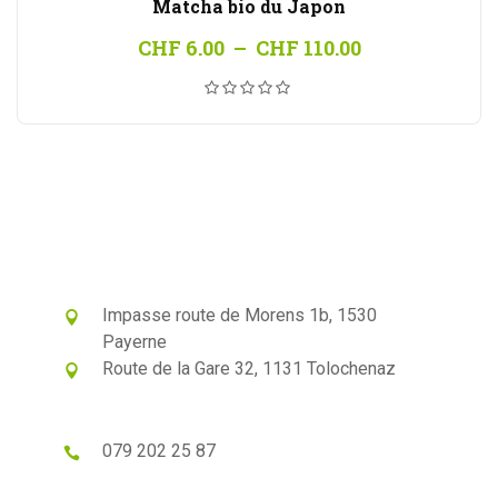
Matcha bio du Japon
Plage
CHF
6.00
–
CHF
110.00
de
prix :
CHF 6.00
à
CHF 110.00
Impasse route de Morens 1b, 1530
Payerne
Route de la Gare 32, 1131 Tolochenaz
079 202 25 87