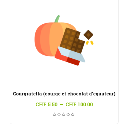
Courgiatella (courge et chocolat d’équateur)
Plage
CHF
5.50
–
CHF
100.00
de
prix :
CHF 5.50
à