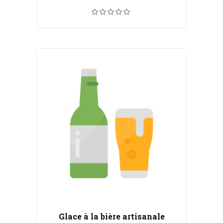
de
prix :
CHF 5.50
à
CHF 100.00
Glace à la bière artisanale