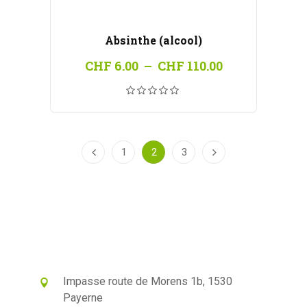
Absinthe (alcool)
Plage
CHF
6.00
–
CHF
110.00
de
prix :
CHF 6.00
à
CHF 110.00
1
2
3
Impasse route de Morens 1b, 1530
Payerne