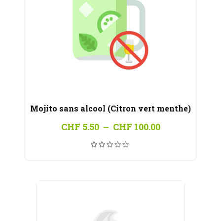
Mojito sans alcool (Citron vert menthe)
Plage
CHF
5.50
–
CHF
100.00
de
prix :
CHF 5.50
à
CHF 100.00