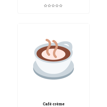
de
prix :
CHF 5.50
à
CHF 100.00
Café crème