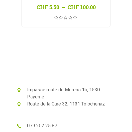
Plage
CHF
5.50
–
CHF
100.00
de
prix :
CHF 5.50
à
CHF 100.00
Impasse route de Morens 1b, 1530
Payerne
Route de la Gare 32, 1131 Tolochenaz
079 202 25 87