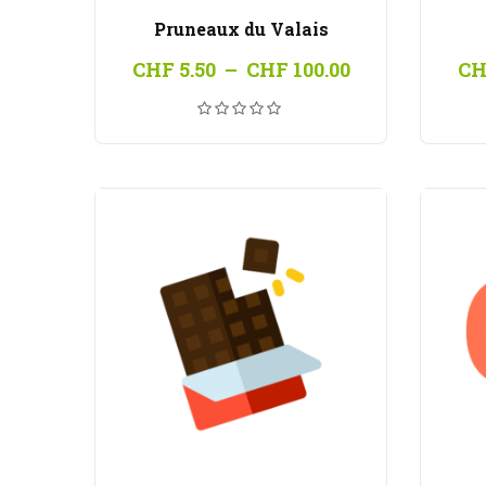
Pruneaux du Valais
Plage
CHF
5.50
–
CHF
100.00
CH
de
prix :
CHF 5.50
à
CHF 100.00