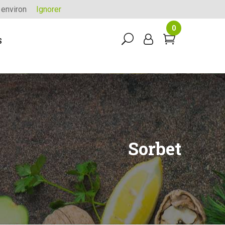
 environ
Ignorer
0
S
Sorbet