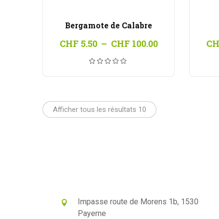
Bergamote de Calabre
Plage
CHF
5.50
–
CHF
100.00
CH
de
prix :
CHF 5.50
à
CHF 100.00
Afficher tous les résultats 10
Impasse route de Morens 1b, 1530
Payerne