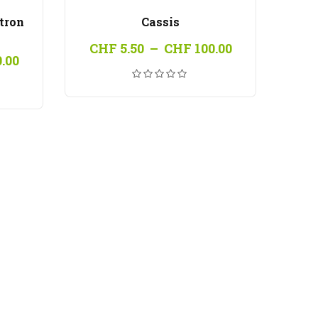
itron
Cassis
Plage
CHF
5.50
–
CHF
100.00
Plage
.00
de
de
prix :
prix :
CHF 5.50
CHF 5.50
à
à
CHF 100.00
CHF 100.00