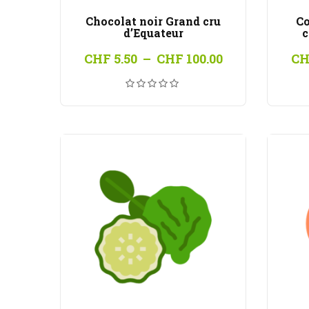
Chocolat noir Grand cru
Co
d’Equateur
c
Plage
CHF
5.50
–
CHF
100.00
CH
de
prix :
CHF 5.50
à
CHF 100.00