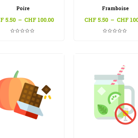
Poire
Framboise
Plage
F
5.50
–
CHF
100.00
CHF
5.50
–
CHF
100
de
prix :
CHF 5.50
à
CHF 100.00