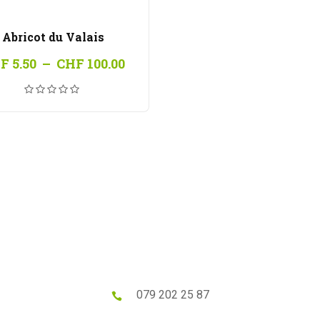
Abricot du Valais
Plage
F
5.50
–
CHF
100.00
de
prix :
CHF 5.50
à
CHF 100.00
079 202 25 87