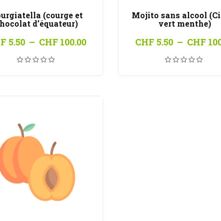
urgiatella (courge et
Mojito sans alcool (C
hocolat d’équateur)
vert menthe)
Plage
F
5.50
–
CHF
100.00
CHF
5.50
–
CHF
100
de
prix :
CHF 5.50
à
CHF 100.00