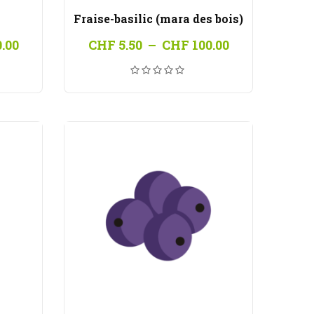
Fraise-basilic (mara des bois)
Plage
Plage
.00
CHF
5.50
–
CHF
100.00
de
de
prix :
prix :
CHF 5.50
CHF 5.50
à
à
CHF 100.00
CHF 100.00