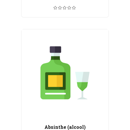
de
prix :
CHF 6.00
à
CHF 110.00
Absinthe (alcool)