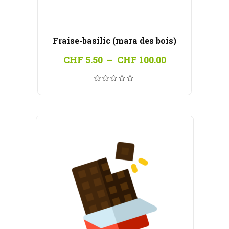
Fraise-basilic (mara des bois)
Plage
CHF
5.50
–
CHF
100.00
de
prix :
CHF 5.50
à
CHF 100.00