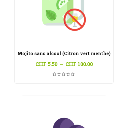
Mojito sans alcool (Citron vert menthe)
Plage
CHF
5.50
–
CHF
100.00
de
prix :
CHF 5.50
à
CHF 100.00