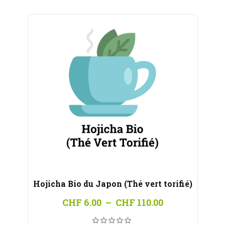
CHF 100.00
Hojicha Bio du Japon (Thé vert torifié)
Plage
CHF
6.00
–
CHF
110.00
de
prix :