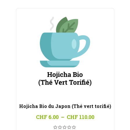
CHF 110.00
Hojicha Bio du Japon (Thé vert torifié)
Plage
CHF
6.00
–
CHF
110.00
de
prix :