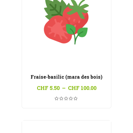
Fraise-basilic (mara des bois)
Plage
CHF
5.50
–
CHF
100.00
de
prix :
CHF 5.50
à
CHF 100.00