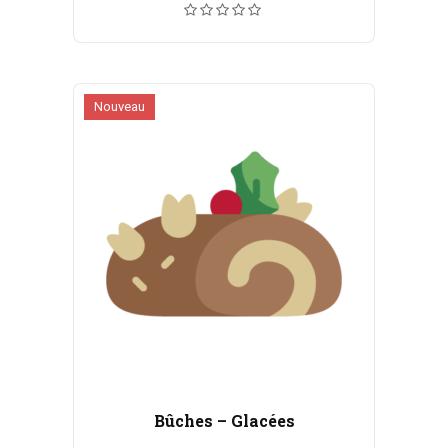
prix :
CHF 5.50
à
CHF 100.00
Nouveau
Bûches – Glacées