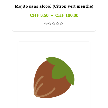
Mojito sans alcool (Citron vert menthe)
Plage
CHF
5.50
–
CHF
100.00
de
prix :
CHF 5.50
à
CHF 100.00