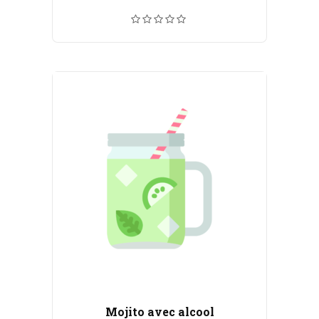
de
prix :
CHF 6.00
à
CHF 110.00
Mojito avec alcool