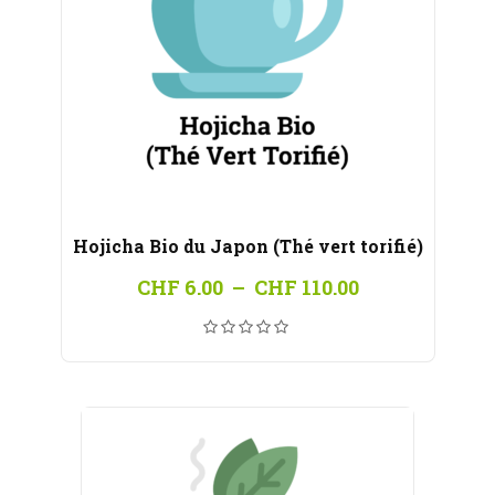
Hojicha Bio du Japon (Thé vert torifié)
Plage
CHF
6.00
–
CHF
110.00
de
prix :
CHF 6.00
à
CHF 110.00