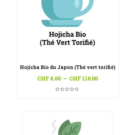
Hojicha Bio du Japon (Thé vert torifié)
Plage
CHF
6.00
–
CHF
110.00
de
prix :
CHF 6.00
à
CHF 110.00