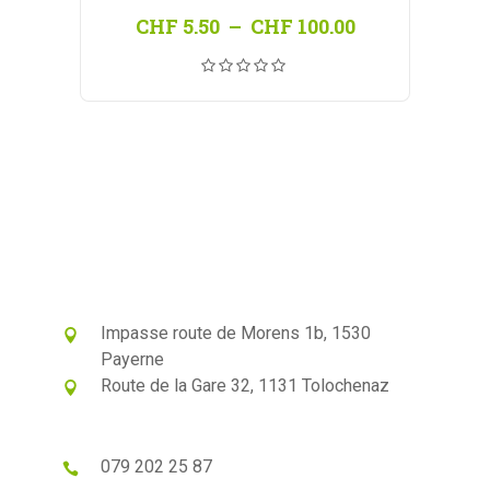
Plage
CHF
5.50
–
CHF
100.00
de
prix :
CHF 5.50
à
CHF 100.00
Impasse route de Morens 1b, 1530
Payerne
Route de la Gare 32, 1131 Tolochenaz
079 202 25 87