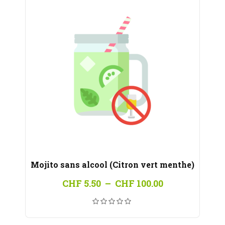
Mojito sans alcool (Citron vert menthe)
Plage
CHF
5.50
–
CHF
100.00
de
prix :
CHF 5.50
à