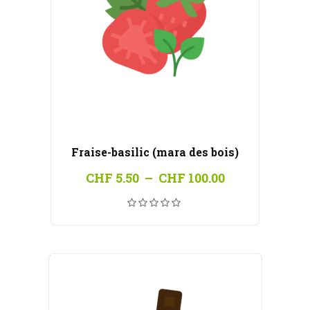
Fraise-basilic (mara des bois)
Plage
CHF
5.50
–
CHF
100.00
de
prix :
CHF 5.50
à
CHF 100.00