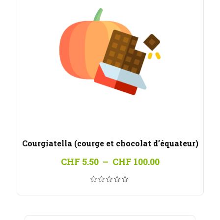
Courgiatella (courge et chocolat d’équateur)
Plage
CHF
5.50
–
CHF
100.00
de
prix :
CHF 5.50
à
CHF 100.00