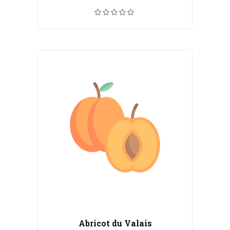
de
prix :
CHF 5.50
à
CHF 100.00
Abricot du Valais