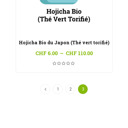
Hojicha Bio du Japon (Thé vert torifié)
Plage
CHF
6.00
–
CHF
110.00
de
prix :
CHF 6.00
à
CHF 110.00
1
2
3