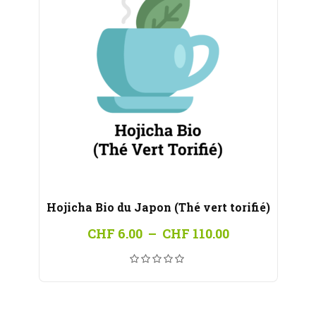
Hojicha Bio du Japon (Thé vert torifié)
Plage
CHF
6.00
–
CHF
110.00
de
prix :
CHF 6.00
à
CHF 110.00